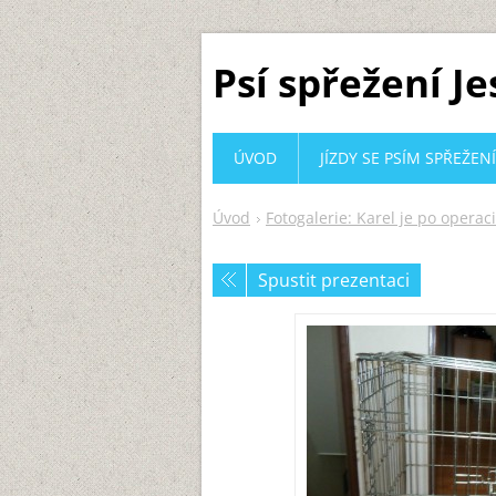
Psí spřežení J
ÚVOD
JÍZDY SE PSÍM SPŘEŽEN
Úvod
Fotogalerie: Karel je po operac
Spustit prezentaci