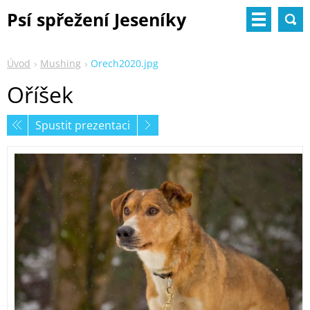
Psí spřežení Jeseníky
Úvod
Mushing
Orech2020.jpg
Oříšek
Spustit prezentaci