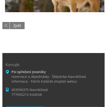
Zpět
Kontakt
Psí spřežení Jeseníky
rezervace a objednávky - Štěpánka Navrátilová
informace - Patrik Koláček (majitel webu)
603596375 Navrátilová
777692212 Koláček