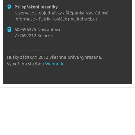
Psí spřežení Jeseníky
rezervace a objednávky - Štěpánka Navrátilová
informace - Patrik Koláček (majitel webu)
603596375 Navrátilová
777692212 Koláček
Husky zážitky© 2012 Všechna práva vyhrazena.
Vytvořeno službou
Webnode