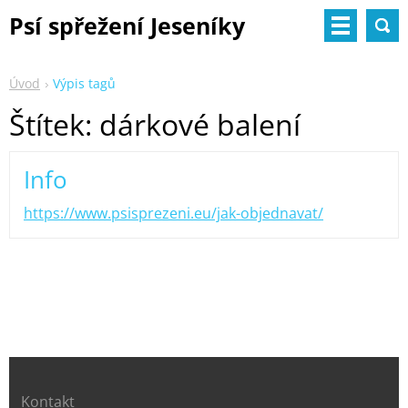
Psí spřežení Jeseníky
Úvod
Výpis tagů
Štítek: dárkové balení
Info
https://www.psisprezeni.eu/jak-objednavat/
Kontakt