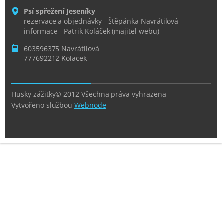
Psí spřežení Jeseníky
rezervace a objednávky - Štěpánka Navrátilová
informace - Patrik Koláček (majitel webu)
603596375 Navrátilová
777692212 Koláček
Husky zážitky© 2012 Všechna práva vyhrazena.
Vytvořeno službou
Webnode