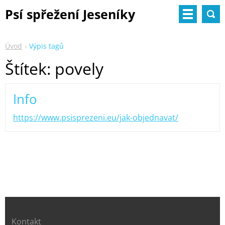
Psí spřežení Jeseníky
Úvod
Výpis tagů
Štítek: povely
Info
https://www.psisprezeni.eu/jak-objednavat/
Kontakt