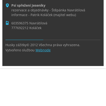
Psí spřežení Jeseníky
rezervace a objednávky - Štěpánka Navrátilová
informace - Patrik Koláček (majitel webu)
603596375 Navrátilová
777692212 Koláček
Husky zážitky© 2012 Všechna práva vyhrazena.
Vytvořeno službou
Webnode