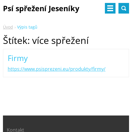
Psí spřežení Jeseníky
Úvod
Výpis tagů
Štítek: více spřežení
Firmy
https://www.psisprezeni.eu/produkty/firmy/
Kontakt