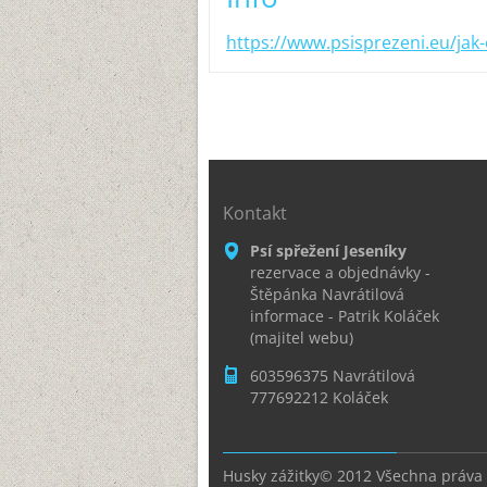
https://www.psisprezeni.eu/jak
Kontakt
Psí spřežení Jeseníky
rezervace a objednávky -
Štěpánka Navrátilová
informace - Patrik Koláček
(majitel webu)
603596375 Navrátilová
777692212 Koláček
Husky zážitky© 2012 Všechna práva