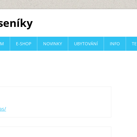
eseníky
ÍM
E-SHOP
NOVINKY
UBYTOVÁNÍ
INFO
T
as/