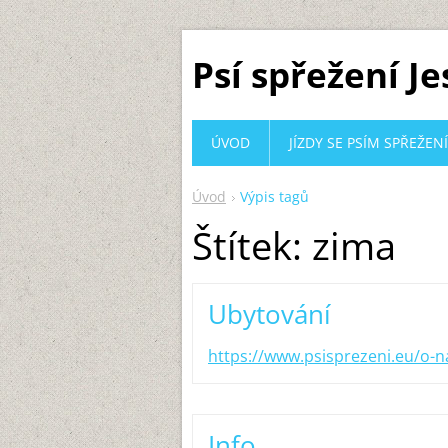
Psí spřežení J
ÚVOD
JÍZDY SE PSÍM SPŘEŽEN
Úvod
Výpis tagů
Štítek: zima
Ubytování
https://www.psisprezeni.eu/o-n
Info