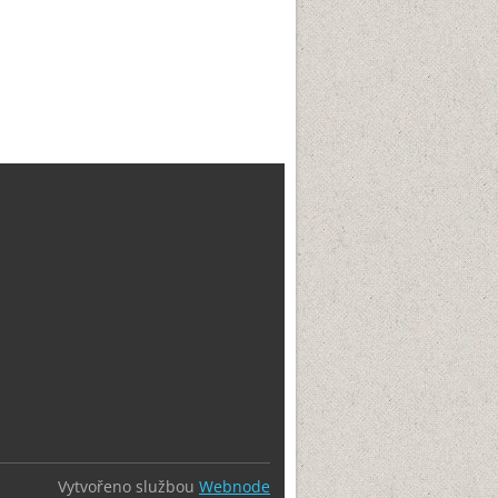
Vytvořeno službou
Webnode